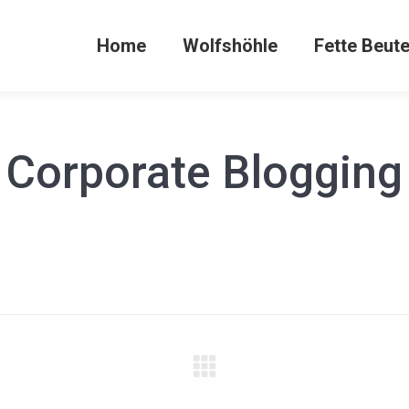
Home
Wolfshöhle
Fette Beut
Corporate Blogging
Next
project: