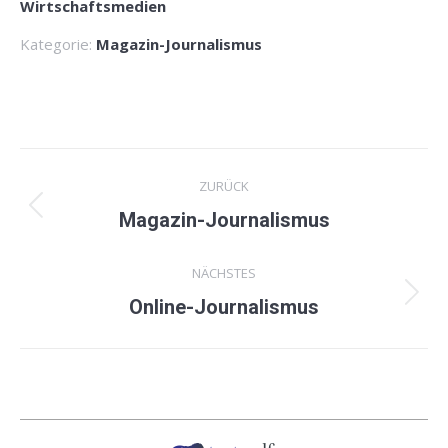
Wirtschaftsmedien
Kategorie:
Magazin-Journalismus
Project
ZURÜCK
navigation
Previous
Magazin-Journalismus
project:
NÄCHSTES
Next
Online-Journalismus
project: