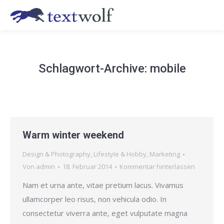
Schlagwort-Archive:
mobile
Warm winter weekend
Design & Photography
,
Lifestyle & Hobby
,
Marketing
Von
admin
18. Februar 2014
Kommentar hinterlassen
Nam et urna ante, vitae pretium lacus. Vivamus
ullamcorper leo risus, non vehicula odio. In
consectetur viverra ante, eget vulputate magna