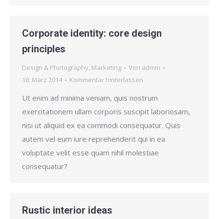
Corporate identity: core design
principles
Design & Photography
,
Marketing
Von
admin
18. März 2014
Kommentar hinterlassen
Ut enim ad minima veniam, quis nostrum
exercitationem ullam corporis suscipit laboriosam,
nisi ut aliquid ex ea commodi consequatur. Quis
autem vel eum iure reprehenderit qui in ea
voluptate velit esse quam nihil molestiae
consequatur?
Rustic interior ideas