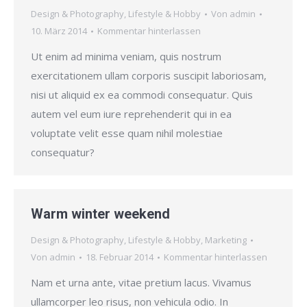
Design & Photography
,
Lifestyle & Hobby
Von
admin
10. März 2014
Kommentar hinterlassen
Ut enim ad minima veniam, quis nostrum
exercitationem ullam corporis suscipit laboriosam,
nisi ut aliquid ex ea commodi consequatur. Quis
autem vel eum iure reprehenderit qui in ea
voluptate velit esse quam nihil molestiae
consequatur?
Warm winter weekend
Design & Photography
,
Lifestyle & Hobby
,
Marketing
Von
admin
18. Februar 2014
Kommentar hinterlassen
Nam et urna ante, vitae pretium lacus. Vivamus
ullamcorper leo risus, non vehicula odio. In