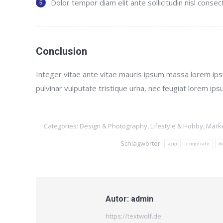
Dolor tempor diam elit ante sollicitudin nisl consec
Conclusion
Integer vitae ante vitae mauris ipsum massa lorem ips
pulvinar vulputate tristique urna, nec feugiat lorem ips
Categories:
Design & Photography
,
Lifestyle & Hobby
,
Marke
Schlagwörter:
app
corporate
d
Autor:
admin
https://textwolf.de