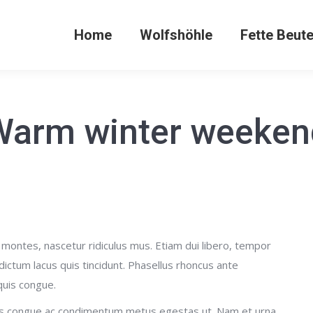
Home
Wolfshöhle
Fette Beut
Warm winter weeken
montes, nascetur ridiculus mus. Etiam dui libero, tempor
ictum lacus quis tincidunt. Phasellus rhoncus ante
 quis congue.
uis congue ac condimentum metus egestas ut. Nam et urna