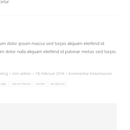
tetur
um dolor ipsum massa sed turpis aliquam eleifend id
um dolor nulla aliquam eleifend id pulvinar metus sed turpis.
ting
Von
admin
18. Februar 2014
Kommentar hinterlassen
esign
dream-theme
mobile
wordpress