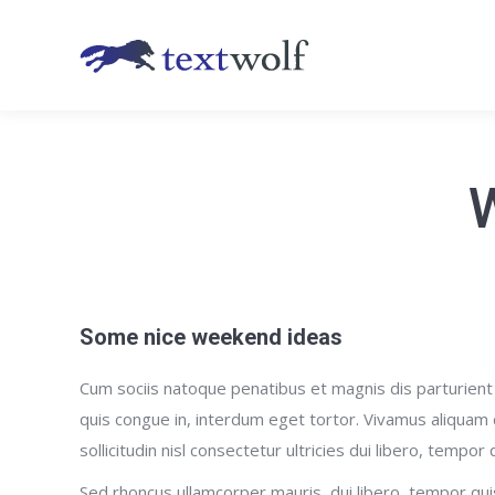
Some nice weekend ideas
Cum sociis natoque penatibus et magnis dis parturient 
quis congue in, interdum eget tortor. Vivamus aliquam d
sollicitudin nisl consectetur ultricies dui libero, tempor
Sed rhoncus ullamcorper mauris, dui libero, tempor q