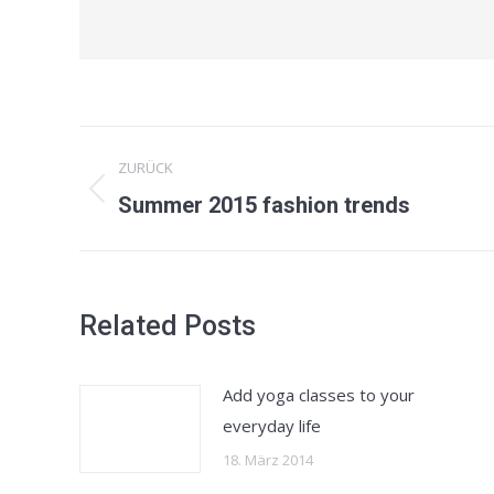
Kommentarnavigation
ZURÜCK
Vorheriger
Summer 2015 fashion trends
Beitrag:
Related Posts
Add yoga classes to your
everyday life
18. März 2014