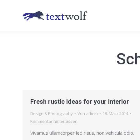
Sch
Fresh rustic ideas for your interior
Design & Photography
Von
admin
18. März 2014
Kommentar hinterlassen
Vivamus ullamcorper leo risus, non vehicula odio.