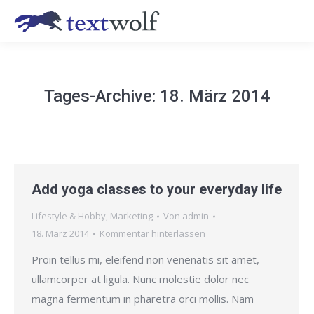
Tages-Archive:
18. März 2014
Add yoga classes to your everyday life
Lifestyle & Hobby
,
Marketing
Von
admin
18. März 2014
Kommentar hinterlassen
Proin tellus mi, eleifend non venenatis sit amet,
ullamcorper at ligula. Nunc molestie dolor nec
magna fermentum in pharetra orci mollis. Nam