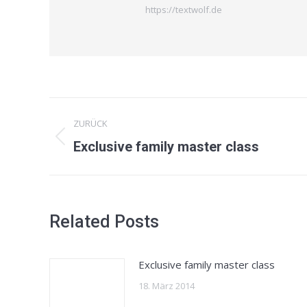
https://textwolf.de
Kommentarnavigation
ZURÜCK
Vorheriger
Exclusive family master class
Beitrag:
Related Posts
Exclusive family master class
18. März 2014