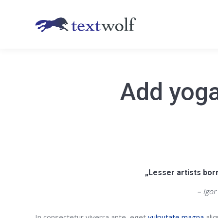
Add yoga
„Lesser artists borr
– Igor
In consectetur viverra ante, eget
vulputate magna
aliq