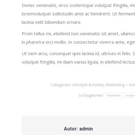
Donec venenatis, eros scelerisque volutpat fringilla, mi
loremvolutpat sollicitudin ante ac hendrerit. Ut ferme
lacinia velit bibendum ornare.
Proin tellus mi, eleifend non venenatis sit amet, ulla
in pharetra orci mollis. In consectetur viverra ante, eg
Ut sem arcu, consequat quis lacinia id, ultrices in feli
volutpat fringilla, mi diam varius ligula, in eleifend lec
Categories:
Lifestyle & Hobby
,
Marketing
Vo
Schlagwörter:
business
corpo
Autor:
admin