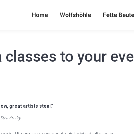
Home
Wolfshöhle
Fette Beut
 classes to your ever
ow, great artists steal.“
 Stravinsky
uam in. Ut sem arcu, consequat quis lacinia id, ultrices in