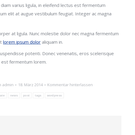
 diam varius ligula, in eleifend lectus est fermentum
ntum elit at augue vestibulum feugiat. Integer ac magna
mcorper at ligula. Nunc molestie dolor nec magna fermentum
et
lorem ipsum dolor
aliquam in.
s. Suspendisse potenti. Donec venenatis, eros scelerisque
tus est fermentum lorem.
n
admin
18. März 2014
Kommentar hinterlassen
rate
news
post
tags
wordpress