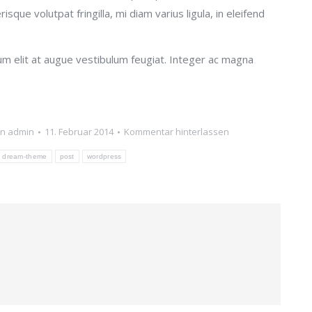
sque volutpat fringilla, mi diam varius ligula, in eleifend
tum elit at augue vestibulum feugiat. Integer ac magna
on
admin
11. Februar 2014
Kommentar hinterlassen
dream-theme
post
wordpress