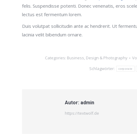
felis. Suspendisse potenti. Donec venenatis, eros sceleri
lectus est fermentum lorem.
Duis volutpat sollicitudin ante ac hendrerit. Ut fermen
lacinia velit bibendum ornare.
Categories:
Business
,
Design & Photography
V
Schlagwörter:
corporate
Autor:
admin
https://textwolf.de