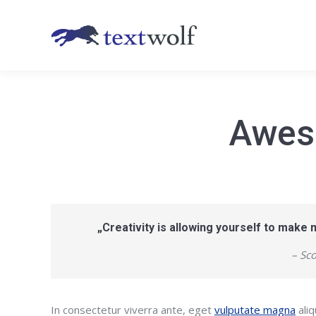
Awes
„Creativity is allowing yourself to make 
– Sc
In consectetur viverra ante, eget
vulputate magna
aliq