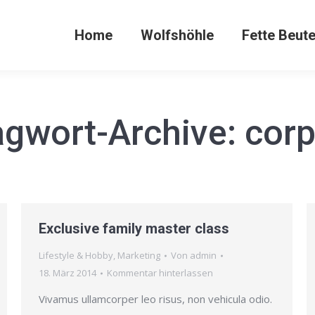
Home
Wolfshöhle
Fette Beut
agwort-Archive:
corp
Exclusive family master class
Lifestyle & Hobby
,
Marketing
Von
admin
18. März 2014
Kommentar hinterlassen
Vivamus ullamcorper leo risus, non vehicula odio.