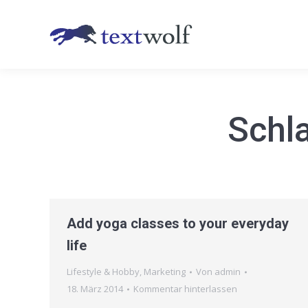
Schl
Add yoga classes to your everyday
life
Lifestyle & Hobby
,
Marketing
Von
admin
18. März 2014
Kommentar hinterlassen