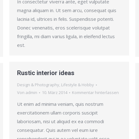
In consectetur viverra ante, eget vulputate
magna aliquam in. Ut sem arcu, consequat quis
lacinia id, ultrices in felis. Suspendisse potenti.
Donec venenatis, eros scelerisque volutpat
fringilla, mi diam varius ligula, in eleifend lectus
est.
Rustic interior ideas
Design & Photography
,
Lifestyle & Hobby
Von
admin
10. März 2014
Kommentar hinterlassen
Ut enim ad minima veniam, quis nostrum
exercitationem ullam corporis suscipit
laboriosam, nisi ut aliquid ex ea commodi
consequatur. Quis autem vel eum iure
reprehenderit qui in ea voluptate velit esse