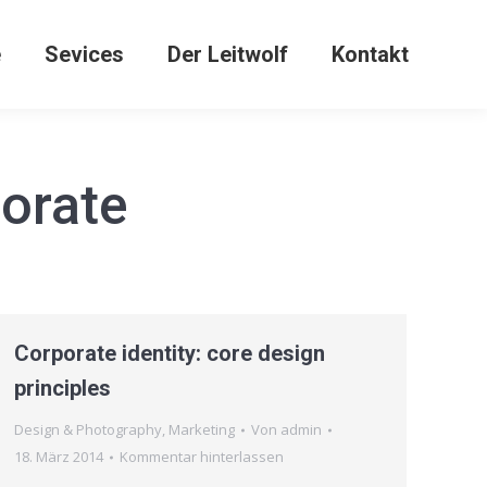
e
Sevices
Der Leitwolf
Kontakt
orate
Corporate identity: core design
principles
Design & Photography
,
Marketing
Von
admin
18. März 2014
Kommentar hinterlassen